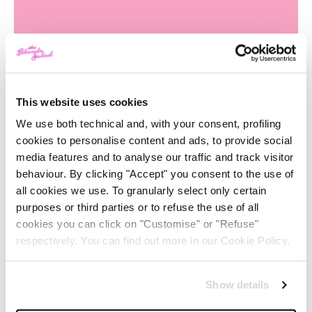
This website uses cookies
We use both technical and, with your consent, profiling
cookies to personalise content and ads, to provide social
media features and to analyse our traffic and track visitor
Pink hair: tutte le celebrities con i capelli rosa
behaviour. By clicking "Accept" you consent to the use of
come Chiara Ferragni!
all cookies we use. To granularly select only certain
purposes or third parties or to refuse the use of all
-
HAIR&NAILS
13/07/2018
cookies you can click on "Customise" or "Refuse"
respectively. You can find out more in our Cookie Policy.
Show details