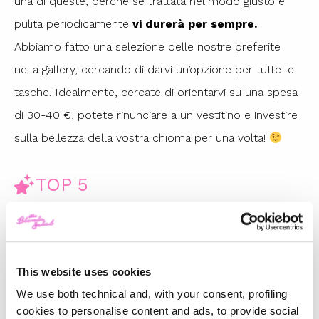
una di queste, perché se trattata nel modo giusto e
pulita periodicamente
vi durerà per sempre.
Abbiamo fatto una selezione delle nostre preferite
nella gallery, cercando di darvi un’opzione per tutte le
tasche. Idealmente, cercate di orientarvi su una spesa
di 30-40 €, potete rinunciare a un vestitino e investire
sulla bellezza della vostra chioma per una volta!
TOP 5
Gucci Fall/Winter 2025/26:
Un’ode al passato e una
riflessione sul futuro
This website uses cookies
-
FASHION
FEBRUARY 28, 2025
We use both technical and, with your consent, profiling
cookies to personalise content and ads, to provide social