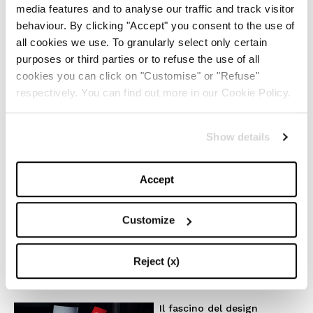
La magia del Natale e la
media features and to analyse our traffic and track visitor
nostra wishlist per i regali
behaviour. By clicking "Accept" you consent to the use of
perfetti
all cookies we use. To granularly select only certain
purposes or third parties or to refuse the use of all
-
LIFESTYLE
DECEMBER 4, 2024
cookies you can click on "Customise" or "Refuse"
respectively. You can find out more in our Cookie Policy.
Il trend ‘Wicked’: moda e
beauty raccontano uno stile
magico
Show details
-
LIFESTYLE
NOVEMBER 28, 2024
Accept
Anche quest’anno Louis
Vuitton accende la magia
Customize
del Natale
Reject (x)
-
FASHION
NOVEMBER 27, 2024
Il fascino del design