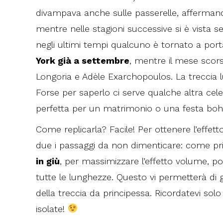
divampava anche sulle passerelle, afferman
mentre nelle stagioni successive si è vista s
negli ultimi tempi qualcuno è tornato a porta
York già a settembre
, mentre il mese scors
Longoria e Adèle Exarchopoulos. La treccia
Forse per saperlo ci serve qualche altra cel
perfetta per un matrimonio o una festa boh
Come replicarla? Facile! Per ottenere l’effet
due i passaggi da non dimenticare: come p
in giù
, per massimizzare l’effetto volume, p
tutte le lunghezze. Questo vi permetterà di g
della treccia da principessa. Ricordatevi solo
isolate!