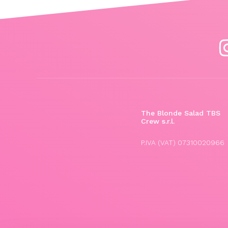
The Blonde Salad TBS
Crew s.r.l.
P.IVA (VAT) 07310020966