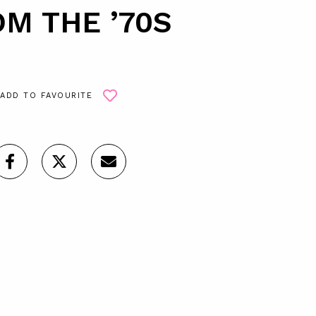
M THE ’70S
ADD TO FAVOURITE