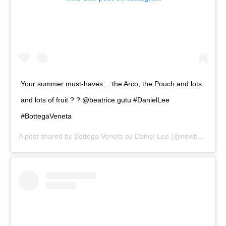
Your summer must-haves… the Arco, the Pouch and lots
and lots of fruit ? ? @beatrice.gutu #DanielLee
#BottegaVeneta
A post shared by
Bottega Veneta by Daniel Lee
(@newbottega) on