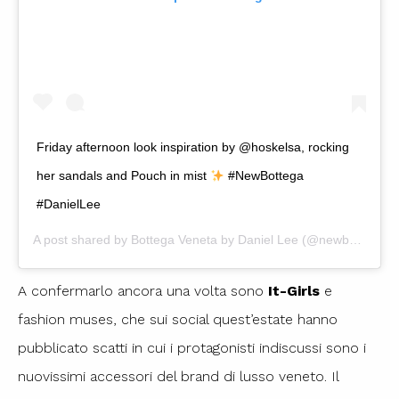
Friday afternoon look inspiration by @hoskelsa, rocking
her sandals and Pouch in mist
#NewBottega
#DanielLee
A post shared by
Bottega Veneta by Daniel Lee
(@newbottega) on
A confermarlo ancora una volta sono
It-Girls
e
fashion muses, che sui social quest’estate hanno
pubblicato scatti in cui i protagonisti indiscussi sono i
nuovissimi accessori del brand di lusso veneto. Il