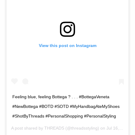
View this post on Instagram
Feeling blue, feeling Bottega ? . . . #BottegaVeneta
#NewBottega #BOTD #SOTD #MyHandbagAteMyShoes
#ShotByThreads #PersonalShopping #PersonalStyling
A post shared by
THREADS
(@threadsstyling) on
Jul 16, 2019 at 2:24am PDT