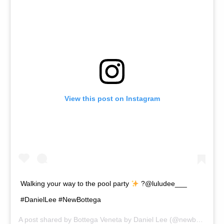
View this post on Instagram
Walking your way to the pool party
?@luludee___
#DanielLee #NewBottega
A post shared by
Bottega Veneta by Daniel Lee
(@newbottega) on