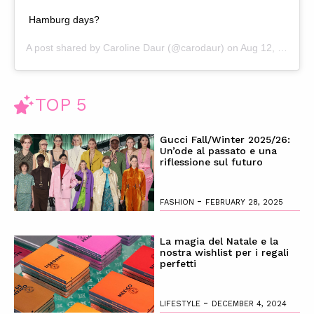
Hamburg days?
A post shared by
Caroline Daur
(@carodaur) on
Aug 12, 2019 at 10:23am PDT
TOP 5
Gucci Fall/Winter 2025/26:
Un’ode al passato e una
riflessione sul futuro
-
FASHION
FEBRUARY 28, 2025
La magia del Natale e la
nostra wishlist per i regali
perfetti
-
LIFESTYLE
DECEMBER 4, 2024