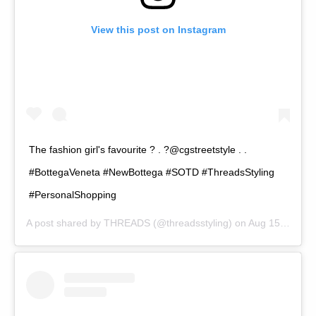
View this post on Instagram
The fashion girl's favourite ? . ?@cgstreetstyle . .
#BottegaVeneta #NewBottega #SOTD #ThreadsStyling
#PersonalShopping
A post shared by
THREADS
(@threadsstyling) on
Aug 15, 2019 at 7:15am PDT