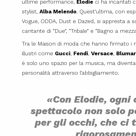
ultime performance,
Elodie
ci ha incantati 
stylist,
Alba Melendo
. Quest’ultima, con es
Vogue, ODDA, Dust e Dazed, si appresta a sc
cantante di “Due”, “Tribale” e “Bagno a mezza
Tra le Maison di moda che hanno firmato i n
illustri come
Gucci
,
Fendi
,
Versace
,
Blumar
è solo uno spazio per la musica, ma diventa
personalità attraverso l’abbigliamento.
«Con Elodie, ogni
spettacolo non solo p
per gli occhi, che ci
rigorosame