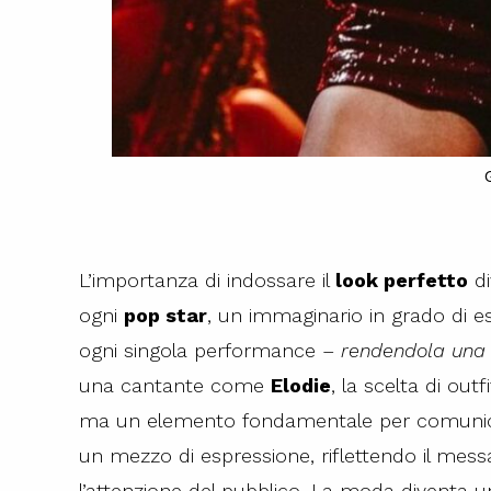
L’importanza di indossare il
look perfetto
di
ogni
pop star
, un immaginario in grado di e
ogni singola performance –
rendendola una v
una cantante come
Elodie
, la scelta di ou
ma un elemento fondamentale per comunicare 
un mezzo di espressione, riflettendo il mes
l’attenzione del pubblico. La moda diventa 