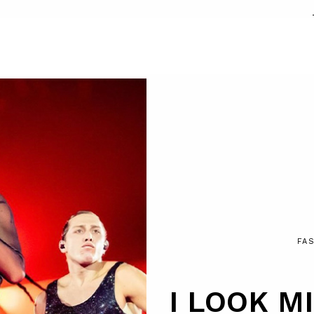
FA
I LOOK M