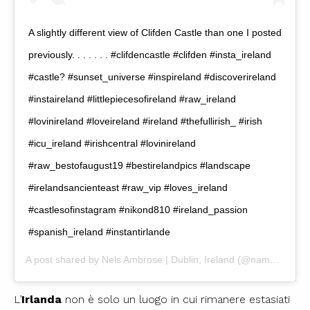
A slightly different view of Clifden Castle than one I posted
previously. . . . . . . #clifdencastle #clifden #insta_ireland
#castle? #sunset_universe #inspireland #discoverireland
#instaireland #littlepiecesofireland #raw_ireland
#lovinireland #loveireland #ireland #thefullirish_ #irish
#icu_ireland #irishcentral #lovinireland
#raw_bestofaugust19 #bestirelandpics #landscape
#irelandsancienteast #raw_vip #loves_ireland
#castlesofinstagram #nikond810 #ireland_passion
#spanish_ireland #instantirlande
A post shared by
Nels Ambrose | Dublin, Ireland
(@nambrosium) on
L’
Irlanda
non è solo un luogo in cui rimanere estasiati