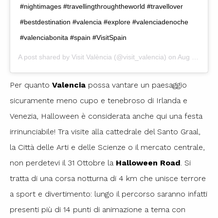
#nightimages #travellingthroughtheworld #travellover
#bestdestination #valencia #explore #valenciadenoche
#valenciabonita #spain #VisitSpain
A post shared by
Visit València
(@visit_valencia) on
Aug 30, 2019 at 6:06am PDT
Per quanto
Valencia
possa vantare un paesaggio
sicuramente meno cupo e tenebroso di Irlanda e
Venezia, Halloween è considerata anche qui una festa
irrinunciabile! Tra visite alla cattedrale del Santo Graal,
la Città delle Arti e delle Scienze o il mercato centrale,
non perdetevi il 31 Ottobre la
Halloween Road
. Si
tratta di una corsa notturna di 4 km che unisce terrore
a sport e divertimento: lungo il percorso saranno infatti
presenti più di 14 punti di animazione a tema con