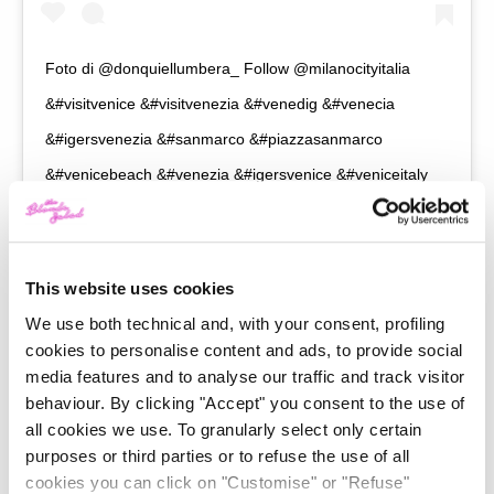
Foto di @donquiellumbera_ Follow @milanocityitalia
&#visitvenice &#visitvenezia &#venedig &#venecia
&#igersvenezia &#sanmarco &#piazzasanmarco
&#venicebeach &#venezia &#igersvenice &#veniceitaly
#italia #italy #venice?? #venice #burano #murano
A post shared by
SAVE VENICE
(@veneziacityitaly) on
Jun 17, 2019 at 4:10am PDT
This website uses cookies
Anche nella piccola e super dreamy
Venezia
, la paura
We use both technical and, with your consent, profiling
cookies to personalise content and ads, to provide social
fa 90! Storie di fantasmi e case infestate circondano
media features and to analyse our traffic and track visitor
Venezia da secoli e grazie alla sua atmosfera a volte
behaviour. By clicking "Accept" you consent to the use of
cupa e tenebrosa risulta una meta perfetta per
all cookies we use. To granularly select only certain
purposes or third parties or to refuse the use of all
trascorrere Halloween! Immaginatevi di notte su una
cookies you can click on "Customise" or "Refuse"
gondola
e il cielo nebbioso oppure a camminare tra le