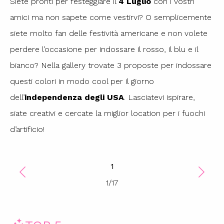
Siete pronti per festeggiare il
4 Luglio
con i vostri
amici ma non sapete come vestirvi? O semplicemente
siete molto fan delle festività americane e non volete
perdere l’occasione per indossare il rosso, il blu e il
bianco? Nella gallery trovate 3 proposte per indossare
questi colori in modo cool per il giorno
dell’
independenza degli USA
. Lasciatevi ispirare,
siate creativi e cercate la miglior location per i fuochi
d’artificio!
1
1
/
17