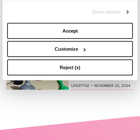
Show details
Anche quest’anno Louis
Vuitton accende la magia
del Natale
Accept
-
FASHION
NOVEMBER 27, 2024
Customize
Il fascino del design
timeless: l’iconica lampada
Reject (x)
di Flos creata in collab con
Bottega Veneta
-
LIFESTYLE
NOVEMBER 22, 2024