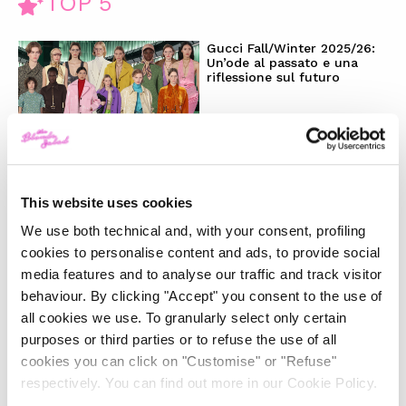
TOP 5
Gucci Fall/Winter 2025/26:
Un’ode al passato e una
riflessione sul futuro
-
FASHION
FEBRUARY 28, 2025
La magia del Natale e la
nostra wishlist per i regali
This website uses cookies
perfetti
We use both technical and, with your consent, profiling
cookies to personalise content and ads, to provide social
-
LIFESTYLE
DECEMBER 4, 2024
media features and to analyse our traffic and track visitor
behaviour. By clicking "Accept" you consent to the use of
Il trend ‘Wicked’: moda e
all cookies we use. To granularly select only certain
beauty raccontano uno stile
purposes or third parties or to refuse the use of all
magico
cookies you can click on "Customise" or "Refuse"
respectively. You can find out more in our Cookie Policy.
-
LIFESTYLE
NOVEMBER 28, 2024