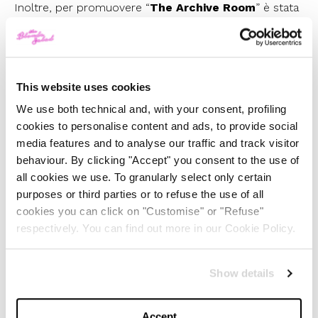
Inoltre, per promuovere “
The Archive Room
” è stata
presentata la campagna “
Icons Only
“, un omaggio
all’arte e alla moda che si fondono in un
mashup
senza
tempo. Attraverso questo immaginario, i volti dei dipinti
This website uses cookies
più pop prendono vita, indossando con eleganza e
We use both technical and, with your consent, profiling
stile alcuni tra i pezzi d’archivio più iconici di sempre.
cookies to personalise content and ads, to provide social
media features and to analyse our traffic and track visitor
Sophie Hersan
, Co-Fondatrice e Fashion Director di
behaviour. By clicking "Accept" you consent to the use of
Vestiaire Collective, ha sottolineato l’importanza di
all cookies we use. To granularly select only certain
purposes or third parties or to refuse the use of all
questo rilancio e della campagna “Icons Only”:
“Il
cookies you can click on "Customise" or "Refuse"
vintage è più che moda; è una finestra sul passato,
respectively. You can find out more in our Cookie Policy.
una testimonianza di stili e tendenze che hanno
lasciato un’impronta indelebile sulla nostra cultura.
Show details
Con ‘The Archive Room’ e ‘Icons Only’, vogliamo
celebrare questa eredità, rendendo accessibili pezzi
Accept