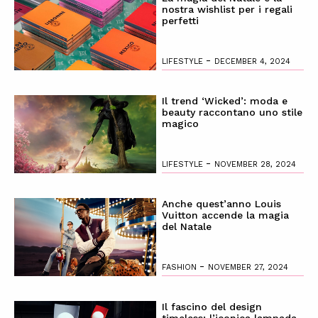
nostra wishlist per i regali
perfetti
-
LIFESTYLE
DECEMBER 4, 2024
Il trend ‘Wicked’: moda e
beauty raccontano uno stile
magico
-
LIFESTYLE
NOVEMBER 28, 2024
Anche quest’anno Louis
Vuitton accende la magia
del Natale
-
FASHION
NOVEMBER 27, 2024
Il fascino del design
timeless: l’iconica lampada