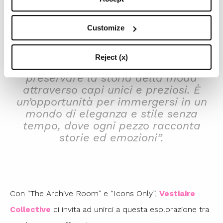
che altrimenti potrebbero essere rimasti sepolti nel
passato”.
Customize
Reject (x)
“Questo progetto si impegna a
preservare la storia della moda
attraverso capi unici e preziosi. È
un’opportunità per immergersi in un
mondo di eleganza e stile senza
tempo, dove ogni pezzo racconta
storie ed emozioni”.
Con “The Archive Room” e “Icons Only”,
Vestiaire
Collective
ci invita ad unirci a questa esplorazione tra